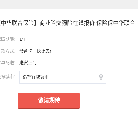
【中华联合保险】商业险交强险在线报价 保险保中华联合
保障期限：
1年
付款方式：
储蓄卡
快捷支付
保单配送：
送货上门
投保城市：
敬请期待